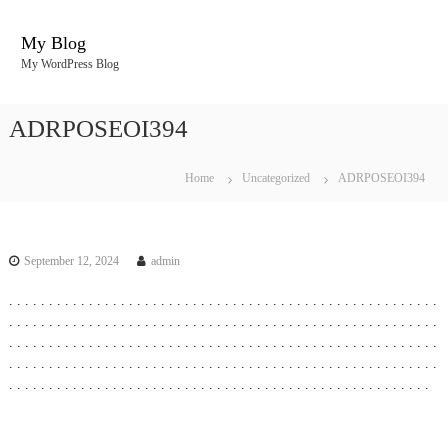
S
k
My Blog
i
My WordPress Blog
p
t
o
ADRPOSEOI394
c
o
n
Home
Uncategorized
ADRPOSEOI394
t
e
n
t
September 12, 2024
admin
.
.
.
.
.
.
.
.
.
.
.
.
.
.
.
.
.
.
.
.
.
.
.
.
.
.
.
.
.
.
.
.
.
.
.
.
.
.
.
.
.
.
.
.
.
.
.
.
.
.
.
.
.
.
.
.
.
.
.
.
.
.
.
.
.
.
.
.
.
.
.
.
.
.
.
.
.
.
.
.
.
.
.
.
.
.
.
.
.
.
.
.
.
.
.
.
.
.
.
.
.
.
.
.
.
.
.
.
.
.
.
.
.
.
.
.
.
.
.
.
.
.
.
.
.
.
.
.
.
.
.
.
.
.
.
.
.
.
.
.
.
.
.
.
.
.
.
.
.
.
.
.
.
.
.
.
.
.
.
.
.
.
.
.
.
.
.
.
.
.
.
.
.
.
.
.
.
.
.
.
.
.
.
.
.
.
.
.
.
.
.
.
.
.
.
.
.
.
.
.
.
.
.
.
.
.
.
.
.
.
.
.
.
.
.
.
.
.
.
.
.
.
.
.
.
.
.
.
.
.
.
.
.
.
.
.
.
.
.
.
.
.
.
.
.
.
.
.
.
.
.
.
.
.
.
.
.
.
.
.
.
.
.
.
.
.
.
.
.