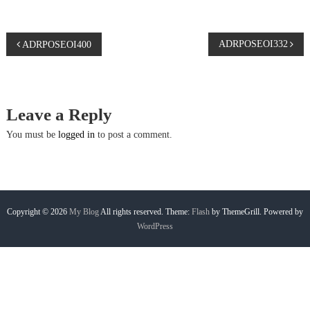
P
ADRPOSEOI332
ADRPOSEOI400
o
s
Leave a Reply
t
You must be
logged in
to post a comment.
n
a
Copyright © 2026
My Blog
All rights reserved. Theme:
Flash
by ThemeGrill. Powered by
WordPress
v
i
g