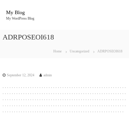
S
k
My Blog
i
My WordPress Blog
p
t
o
ADRPOSEOI618
c
o
n
Home
Uncategorized
ADRPOSEOI618
t
e
n
t
September 12, 2024
admin
.
.
.
.
.
.
.
.
.
.
.
.
.
.
.
.
.
.
.
.
.
.
.
.
.
.
.
.
.
.
.
.
.
.
.
.
.
.
.
.
.
.
.
.
.
.
.
.
.
.
.
.
.
.
.
.
.
.
.
.
.
.
.
.
.
.
.
.
.
.
.
.
.
.
.
.
.
.
.
.
.
.
.
.
.
.
.
.
.
.
.
.
.
.
.
.
.
.
.
.
.
.
.
.
.
.
.
.
.
.
.
.
.
.
.
.
.
.
.
.
.
.
.
.
.
.
.
.
.
.
.
.
.
.
.
.
.
.
.
.
.
.
.
.
.
.
.
.
.
.
.
.
.
.
.
.
.
.
.
.
.
.
.
.
.
.
.
.
.
.
.
.
.
.
.
.
.
.
.
.
.
.
.
.
.
.
.
.
.
.
.
.
.
.
.
.
.
.
.
.
.
.
.
.
.
.
.
.
.
.
.
.
.
.
.
.
.
.
.
.
.
.
.
.
.
.
.
.
.
.
.
.
.
.
.
.
.
.
.
.
.
.
.
.
.
.
.
.
.
.
.
.
.
.
.
.
.
.
.
.
.
.
.
.
.
.
.
.
.