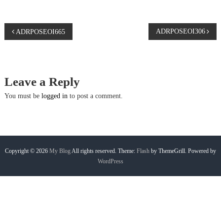
P
ADRPOSEOI306
ADRPOSEOI665
o
s
Leave a Reply
t
You must be
logged in
to post a comment.
n
a
Copyright © 2026
My Blog
All rights reserved. Theme:
Flash
by ThemeGrill. Powered by
WordPress
v
i
g