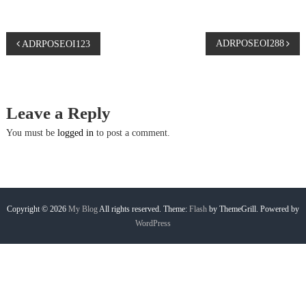
P
ADRPOSEOI288
ADRPOSEOI123
o
s
Leave a Reply
t
You must be
logged in
to post a comment.
n
a
Copyright © 2026
My Blog
All rights reserved. Theme:
Flash
by ThemeGrill. Powered by
WordPress
v
i
g