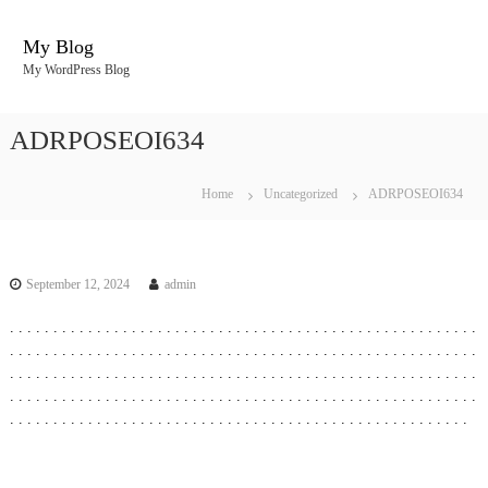
S
k
My Blog
i
My WordPress Blog
p
t
o
ADRPOSEOI634
c
o
n
Home
Uncategorized
ADRPOSEOI634
t
e
n
t
September 12, 2024
admin
.
.
.
.
.
.
.
.
.
.
.
.
.
.
.
.
.
.
.
.
.
.
.
.
.
.
.
.
.
.
.
.
.
.
.
.
.
.
.
.
.
.
.
.
.
.
.
.
.
.
.
.
.
.
.
.
.
.
.
.
.
.
.
.
.
.
.
.
.
.
.
.
.
.
.
.
.
.
.
.
.
.
.
.
.
.
.
.
.
.
.
.
.
.
.
.
.
.
.
.
.
.
.
.
.
.
.
.
.
.
.
.
.
.
.
.
.
.
.
.
.
.
.
.
.
.
.
.
.
.
.
.
.
.
.
.
.
.
.
.
.
.
.
.
.
.
.
.
.
.
.
.
.
.
.
.
.
.
.
.
.
.
.
.
.
.
.
.
.
.
.
.
.
.
.
.
.
.
.
.
.
.
.
.
.
.
.
.
.
.
.
.
.
.
.
.
.
.
.
.
.
.
.
.
.
.
.
.
.
.
.
.
.
.
.
.
.
.
.
.
.
.
.
.
.
.
.
.
.
.
.
.
.
.
.
.
.
.
.
.
.
.
.
.
.
.
.
.
.
.
.
.
.
.
.
.
.
.
.
.
.
.
.
.
.
.
.
.
.