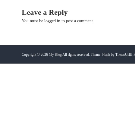
s
Leave a Reply
t
You must be
logged in
to post a comment.
n
a
Copyright © 2026
My Blog
All rights reserved. Theme:
Flash
by ThemeGrill. 
v
i
g
a
t
i