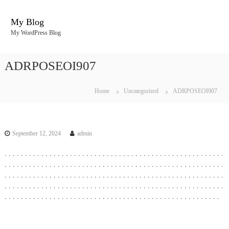
S
k
My Blog
i
My WordPress Blog
p
t
o
ADRPOSEOI907
c
o
n
Home
Uncategorized
ADRPOSEOI907
t
e
n
t
September 12, 2024
admin
.
.
.
.
.
.
.
.
.
.
.
.
.
.
.
.
.
.
.
.
.
.
.
.
.
.
.
.
.
.
.
.
.
.
.
.
.
.
.
.
.
.
.
.
.
.
.
.
.
.
.
.
.
.
.
.
.
.
.
.
.
.
.
.
.
.
.
.
.
.
.
.
.
.
.
.
.
.
.
.
.
.
.
.
.
.
.
.
.
.
.
.
.
.
.
.
.
.
.
.
.
.
.
.
.
.
.
.
.
.
.
.
.
.
.
.
.
.
.
.
.
.
.
.
.
.
.
.
.
.
.
.
.
.
.
.
.
.
.
.
.
.
.
.
.
.
.
.
.
.
.
.
.
.
.
.
.
.
.
.
.
.
.
.
.
.
.
.
.
.
.
.
.
.
.
.
.
.
.
.
.
.
.
.
.
.
.
.
.
.
.
.
.
.
.
.
.
.
.
.
.
.
.
.
.
.
.
.
.
.
.
.
.
.
.
.
.
.
.
.
.
.
.
.
.
.
.
.
.
.
.
.
.
.
.
.
.
.
.
.
.
.
.
.
.
.
.
.
.
.
.
.
.
.
.
.
.
.
.
.
.
.
.
.
.
.
.
.
.