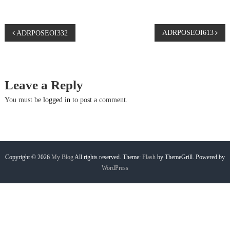
P
ADRPOSEOI613
ADRPOSEOI332
o
s
Leave a Reply
t
You must be
logged in
to post a comment.
n
a
Copyright © 2026
My Blog
All rights reserved. Theme:
Flash
by ThemeGrill. Powered by
WordPress
v
i
g