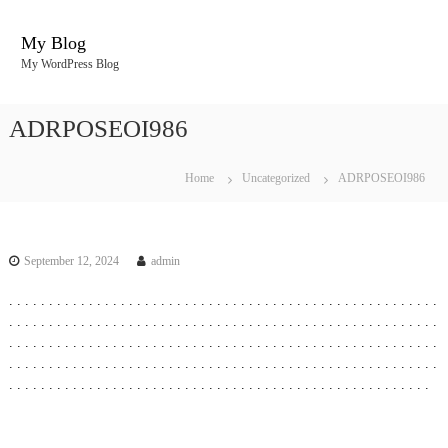
S
k
My Blog
i
My WordPress Blog
p
t
o
ADRPOSEOI986
c
o
n
Home
Uncategorized
ADRPOSEOI986
t
e
n
t
September 12, 2024
admin
.
.
.
.
.
.
.
.
.
.
.
.
.
.
.
.
.
.
.
.
.
.
.
.
.
.
.
.
.
.
.
.
.
.
.
.
.
.
.
.
.
.
.
.
.
.
.
.
.
.
.
.
.
.
.
.
.
.
.
.
.
.
.
.
.
.
.
.
.
.
.
.
.
.
.
.
.
.
.
.
.
.
.
.
.
.
.
.
.
.
.
.
.
.
.
.
.
.
.
.
.
.
.
.
.
.
.
.
.
.
.
.
.
.
.
.
.
.
.
.
.
.
.
.
.
.
.
.
.
.
.
.
.
.
.
.
.
.
.
.
.
.
.
.
.
.
.
.
.
.
.
.
.
.
.
.
.
.
.
.
.
.
.
.
.
.
.
.
.
.
.
.
.
.
.
.
.
.
.
.
.
.
.
.
.
.
.
.
.
.
.
.
.
.
.
.
.
.
.
.
.
.
.
.
.
.
.
.
.
.
.
.
.
.
.
.
.
.
.
.
.
.
.
.
.
.
.
.
.
.
.
.
.
.
.
.
.
.
.
.
.
.
.
.
.
.
.
.
.
.
.
.
.
.
.
.
.
.
.
.
.
.
.
.
.
.
.
.
.