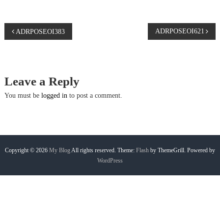
P
ADRPOSEOI621
ADRPOSEOI383
o
s
Leave a Reply
t
You must be
logged in
to post a comment.
n
a
Copyright © 2026
My Blog
All rights reserved. Theme:
Flash
by ThemeGrill. Powered by
WordPress
v
i
g