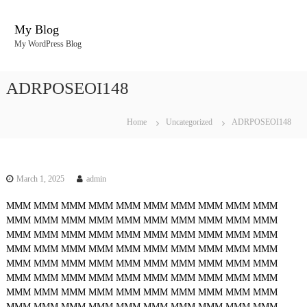
S
k
My Blog
i
My WordPress Blog
p
t
o
ADRPOSEOI148
c
o
n
Home
Uncategorized
ADRPOSEOI148
t
e
n
t
March 1, 2025
admin
MMM
MMM
MMM
MMM
MMM
MMM
MMM
MMM
MMM
MMM
MMM
MMM
MMM
MMM
MMM
MMM
MMM
MMM
MMM
MMM
MMM
MMM
MMM
MMM
MMM
MMM
MMM
MMM
MMM
MMM
MMM
MMM
MMM
MMM
MMM
MMM
MMM
MMM
MMM
MMM
MMM
MMM
MMM
MMM
MMM
MMM
MMM
MMM
MMM
MMM
MMM
MMM
MMM
MMM
MMM
MMM
MMM
MMM
MMM
MMM
MMM
MMM
MMM
MMM
MMM
MMM
MMM
MMM
MMM
MMM
MMM
MMM
MMM
MMM
MMM
MMM
MMM
MMM
MMM
MMM