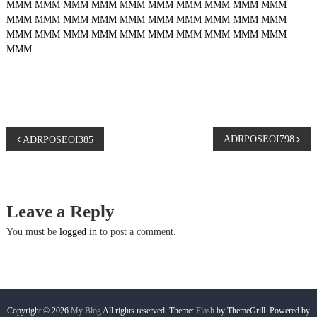
MMM
MMM
MMM
MMM
MMM
MMM
MMM
MMM
MMM
MMM
MMM
MMM
MMM
MMM
MMM
MMM
MMM
MMM
MMM
MMM
MMM
MMM
MMM
MMM
MMM
MMM
MMM
MMM
MMM
MMM
MMM
P
ADRPOSEOI798
ADRPOSEOI385
o
s
Leave a Reply
t
You must be
logged in
to post a comment.
n
a
Copyright © 2026
My Blog
All rights reserved. Theme:
Flash
by ThemeGrill. Powered by