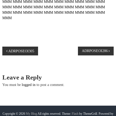
MMM
MMM
MMM
MMM
MMM
MMM
MMM
MMM
MMM
MMM
MMM
MMM
MMM
MMM
MMM
MMM
MMM
MMM
MMM
MMM
MMM
MMM
MMM
MMM
MMM
MMM
MMM
MMM
MMM
MMM
MMM
P
ADRPOSEOI286
ADRPOSEOI305
o
s
Leave a Reply
t
You must be
logged in
to post a comment.
n
a
Copyright © 2026
My Blog
All rights reserved. Theme:
Flash
by ThemeGrill. Powered by