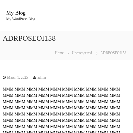
S
k
My Blog
i
My WordPress Blog
p
t
o
ADRPOSEOI158
c
o
n
Home
Uncategorized
ADRPOSEOI158
t
e
n
t
March 1, 2025
admin
MMM
MMM
MMM
MMM
MMM
MMM
MMM
MMM
MMM
MMM
MMM
MMM
MMM
MMM
MMM
MMM
MMM
MMM
MMM
MMM
MMM
MMM
MMM
MMM
MMM
MMM
MMM
MMM
MMM
MMM
MMM
MMM
MMM
MMM
MMM
MMM
MMM
MMM
MMM
MMM
MMM
MMM
MMM
MMM
MMM
MMM
MMM
MMM
MMM
MMM
MMM
MMM
MMM
MMM
MMM
MMM
MMM
MMM
MMM
MMM
MMM
MMM
MMM
MMM
MMM
MMM
MMM
MMM
MMM
MMM
MMM
MMM
MMM
MMM
MMM
MMM
MMM
MMM
MMM
MMM