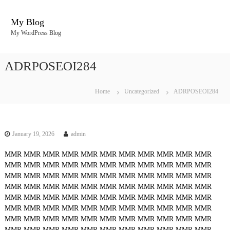
S
k
My Blog
i
My WordPress Blog
p
t
o
ADRPOSEOI284
c
o
n
Home
Uncategorized
ADRPOSEOI284
t
e
n
t
January 19, 2026
admin
MMR
MMR
MMR
MMR
MMR
MMR
MMR
MMR
MMR
MMR
MMR
MMR
MMR
MMR
MMR
MMR
MMR
MMR
MMR
MMR
MMR
MMR
MMR
MMR
MMR
MMR
MMR
MMR
MMR
MMR
MMR
MMR
MMR
MMR
MMR
MMR
MMR
MMR
MMR
MMR
MMR
MMR
MMR
MMR
MMR
MMR
MMR
MMR
MMR
MMR
MMR
MMR
MMR
MMR
MMR
MMR
MMR
MMR
MMR
MMR
MMR
MMR
MMR
MMR
MMR
MMR
MMR
MMR
MMR
MMR
MMR
MMR
MMR
MMR
MMR
MMR
MMR
MMR
MMR
MMR
MMR
MMR
MMR
MMR
MMR
MMR
MMR
MMR