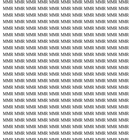
MMR
MMR
MMR
MMR
MMR
MMR
MMR
MMR
MMR
MMR
MMR
MMR
MMR
MMR
MMR
MMR
MMR
MMR
MMR
MMR
MMR
MMR
MMR
MMR
MMR
MMR
MMR
MMR
MMR
MMR
MMR
MMR
MMR
MMR
MMR
MMR
MMR
MMR
MMR
MMR
MMR
MMR
MMR
MMR
MMR
MMR
MMR
MMR
MMR
MMR
MMR
MMR
MMR
MMR
MMR
MMR
MMR
MMR
MMR
MMR
MMR
MMR
MMR
MMR
MMR
MMR
MMR
MMR
MMR
MMR
MMR
MMR
MMR
MMR
MMR
MMR
MMR
MMR
MMR
MMR
MMR
MMR
MMR
MMR
MMR
MMR
MMR
MMR
MMR
MMR
MMR
MMR
MMR
MMR
MMR
MMR
MMR
MMR
MMR
MMR
MMR
MMR
MMR
MMR
MMR
MMR
MMR
MMR
MMR
MMR
MMR
MMR
MMR
MMR
MMR
MMR
MMR
MMR
MMR
MMR
MMR
MMR
MMR
MMR
MMR
MMR
MMR
MMR
MMR
MMR
MMR
MMR
MMR
MMR
MMR
MMR
MMR
MMR
MMR
MMR
MMR
MMR
MMR
MMR
MMR
MMR
MMR
MMR
MMR
MMR
MMR
MMR
MMR
MMR
MMR
MMR
MMR
MMR
MMR
MMR
MMR
MMR
MMR
MMR
MMR
MMR
MMR
MMR
MMR
MMR
MMR
MMR
MMR
MMR
MMR
MMR
MMR
MMR
MMR
MMR
MMR
MMR
MMR
MMR
MMR
MMR
MMR
MMR
MMR
MMR
MMR
MMR
MMR
MMR
MMR
MMR
MMR
MMR
MMR
MMR
MMR
MMR
MMR
MMR
MMR
MMR
MMR
MMR
MMR
MMR
MMR
MMR
MMR
MMR
MMR
MMR
MMR
MMR
MMR
MMR
MMR
MMR
MMR
MMR
MMR
MMR
MMR
MMR
MMR
MMR
MMR
MMR
MMR
MMR
MMR
MMR
MMR
MMR
MMR
MMR
MMR
MMR