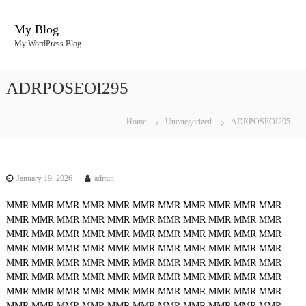
S
k
My Blog
i
My WordPress Blog
p
t
o
ADRPOSEOI295
c
o
n
Home
Uncategorized
ADRPOSEOI295
t
e
n
t
January 19, 2026
admin
MMR
MMR
MMR
MMR
MMR
MMR
MMR
MMR
MMR
MMR
MMR
MMR
MMR
MMR
MMR
MMR
MMR
MMR
MMR
MMR
MMR
MMR
MMR
MMR
MMR
MMR
MMR
MMR
MMR
MMR
MMR
MMR
MMR
MMR
MMR
MMR
MMR
MMR
MMR
MMR
MMR
MMR
MMR
MMR
MMR
MMR
MMR
MMR
MMR
MMR
MMR
MMR
MMR
MMR
MMR
MMR
MMR
MMR
MMR
MMR
MMR
MMR
MMR
MMR
MMR
MMR
MMR
MMR
MMR
MMR
MMR
MMR
MMR
MMR
MMR
MMR
MMR
MMR
MMR
MMR
MMR
MMR
MMR
MMR
MMR
MMR
MMR
MMR