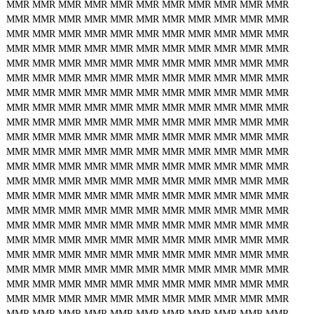
MMR
MMR
MMR
MMR
MMR
MMR
MMR
MMR
MMR
MMR
MMR
MMR
MMR
MMR
MMR
MMR
MMR
MMR
MMR
MMR
MMR
MMR
MMR
MMR
MMR
MMR
MMR
MMR
MMR
MMR
MMR
MMR
MMR
MMR
MMR
MMR
MMR
MMR
MMR
MMR
MMR
MMR
MMR
MMR
MMR
MMR
MMR
MMR
MMR
MMR
MMR
MMR
MMR
MMR
MMR
MMR
MMR
MMR
MMR
MMR
MMR
MMR
MMR
MMR
MMR
MMR
MMR
MMR
MMR
MMR
MMR
MMR
MMR
MMR
MMR
MMR
MMR
MMR
MMR
MMR
MMR
MMR
MMR
MMR
MMR
MMR
MMR
MMR
MMR
MMR
MMR
MMR
MMR
MMR
MMR
MMR
MMR
MMR
MMR
MMR
MMR
MMR
MMR
MMR
MMR
MMR
MMR
MMR
MMR
MMR
MMR
MMR
MMR
MMR
MMR
MMR
MMR
MMR
MMR
MMR
MMR
MMR
MMR
MMR
MMR
MMR
MMR
MMR
MMR
MMR
MMR
MMR
MMR
MMR
MMR
MMR
MMR
MMR
MMR
MMR
MMR
MMR
MMR
MMR
MMR
MMR
MMR
MMR
MMR
MMR
MMR
MMR
MMR
MMR
MMR
MMR
MMR
MMR
MMR
MMR
MMR
MMR
MMR
MMR
MMR
MMR
MMR
MMR
MMR
MMR
MMR
MMR
MMR
MMR
MMR
MMR
MMR
MMR
MMR
MMR
MMR
MMR
MMR
MMR
MMR
MMR
MMR
MMR
MMR
MMR
MMR
MMR
MMR
MMR
MMR
MMR
MMR
MMR
MMR
MMR
MMR
MMR
MMR
MMR
MMR
MMR
MMR
MMR
MMR
MMR
MMR
MMR
MMR
MMR
MMR
MMR
MMR
MMR
MMR
MMR
MMR
MMR
MMR
MMR
MMR
MMR
MMR
MMR
MMR
MMR
MMR
MMR
MMR
MMR
MMR
MMR
MMR
MMR
MMR
MMR
MMR
MMR